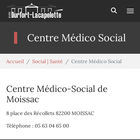
Aller au contenu principal
Panneau de gestion des cookies
Centre Médico Social
Vous êtes ici:
Accueil
Social | Santé
Centre Médico Social
Centre Médico-Social de
Moissac
8 place des Récollets 82200 MOISSAC
Téléphone : 05 63 04 65 00