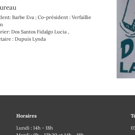
bureau
dent: Barbe Eva ; Co-président : Verfaillie
en
rier: Dos Santos Fidalgo Lucia ,
taire : Dupuis Lynda
Horaires
T
Lundi : 14h - 18h
0
Mardi : 9h - 12h30 et 14h - 18h