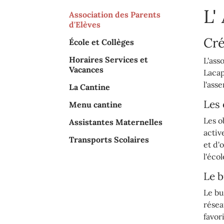
L'
Association des Parents
(current)
d'Elèves
Cré
École et Collèges
Horaires Services et
L'ass
Vacances
Lacap
l'ass
La Cantine
Les 
Menu cantine
Les o
Assistantes Maternelles
activ
Transports Scolaires
et d'
l'éco
Le b
Le bu
résea
favori