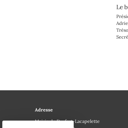
Le 
Prési
Adri
Tréso
Secré
Adresse
Mairie de Durfort-Lacapelette
96 rue de la Mairie