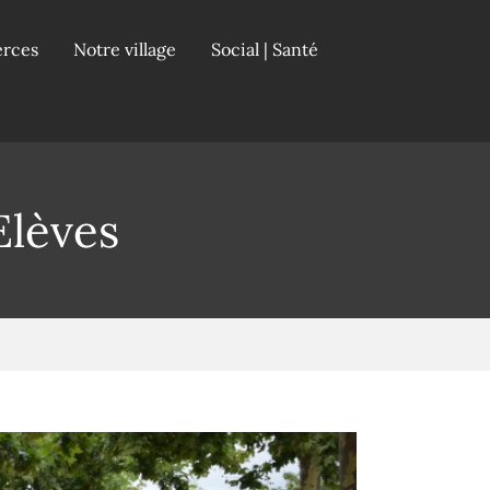
erces
Notre village
Social | Santé
Elèves