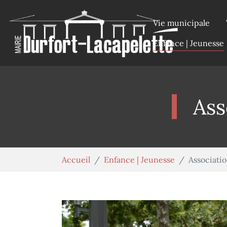
Aller au contenu principal
Panneau de gestion des cookies
Vie municipale
Enfance | Jeunesse
Ass
Vous êtes ici:
Accueil
Enfance | Jeunesse
Associatio