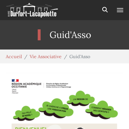
Aller au contenu principal
Panneau de gestion des cookies
Guid'Asso
Vous êtes ici:
Accueil
Vie Associative
Guid'Asso