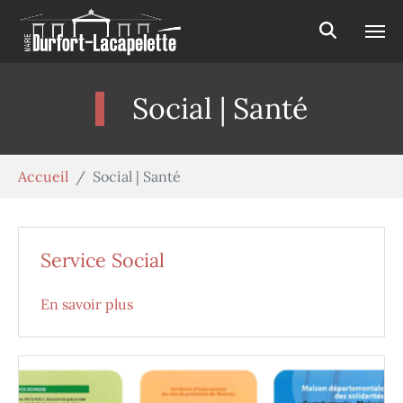
Aller au contenu principal
Panneau de gestion des cookies
Social | Santé
Vous êtes ici:
Accueil
Social | Santé
Service Social
En savoir plus