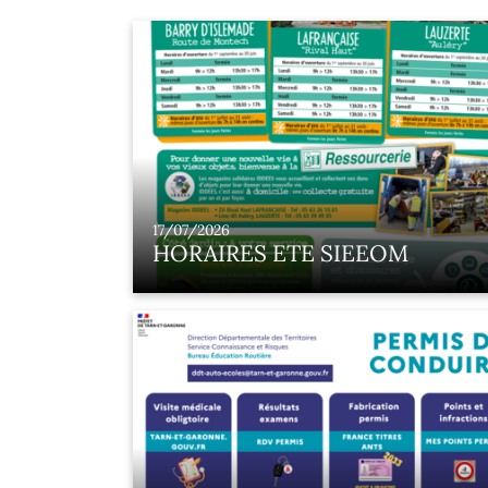
17/07/2026
HORAIRES ETE SIEEOM
Les déchèteries du SIEEOM sont en
horaires d’été du 1er juillet au 31 août. Le
jours restent identiques mais les horaires
des déchèteries sont avancés de 7 h à 14 
sans interruption.