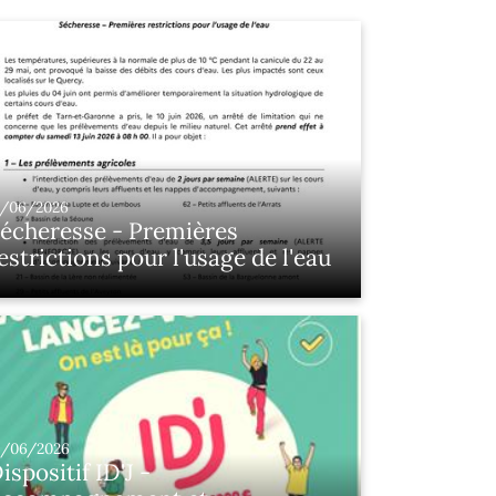
5/06/2026
écheresse - Premières
estrictions pour l'usage de l'eau
2/06/2026
ispositif ID'J -