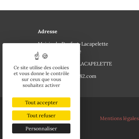
scolaire pour inscription tardive de 25€
sera demandée aux familles
Adresse
Mairie de Durfort-Lacapelette
96 rue de la Mairie
82390 DURFORT LACAPELETTE
Ce site utilise des cookies
et vous donne le contrôle
ville-durfort@info82.com
sur ceux que vous
souhaitez activer
Tout accepter
Tout refuser
Mentions légales
Personnaliser