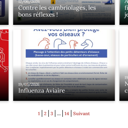
A
12/06/2026
Contre les cambriolages, les
f
bons réflexes !
j
1
N
19/05/2026
Influenza Aviaire
c
L
5
p
1
2
3
…
14
Suivant
n