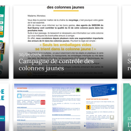
30/06/2026
1
Campagne de contrôle des
S
colonnes jaunes
r
s
h
1
D