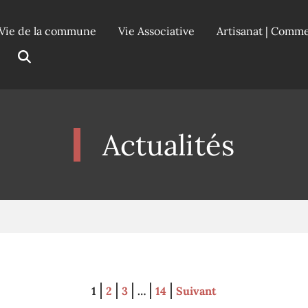
Vie de la commune
Vie Associative
Artisanat | Comm
Actualités
1
2
3
…
14
Suivant