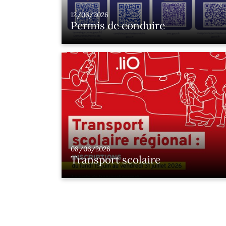
12/06/2026
Permis de conduire
08/06/2026
Transport scolaire
Les élèves doivent obligatoirement
s’inscrire sur lio-occitanie.fr à partir du 1
juin et jusqu'au 31 juillet 2026. A compter
du 1er août, une participation forfaitaire
exceptionnelle aux frais de transport