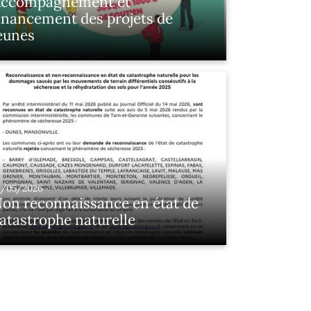
ccompagnement et
inancement des projets de
eunes
9/05/2026
on reconnaissance en état de
atastrophe naturelle
a commune de Durfort-Lacapelette n'a
as été reconnue en état de catastrophe
aturelle pour l'année 2025.