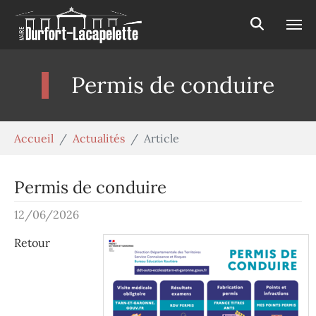
Aller au contenu principal
Panneau de gestion des cookies
Permis de conduire
Vous êtes ici:
Accueil
Actualités
Article
Permis de conduire
12/06/2026
Retour