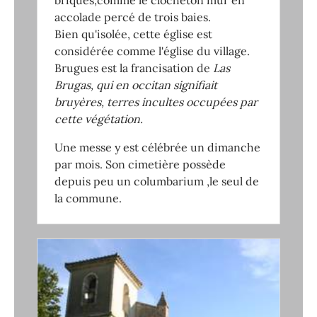
briques,comme le clocheton mur en
accolade percé de trois baies.
Bien qu'isolée, cette église est
considérée comme l'église du village.
Brugues est la francisation de
Las
Brugas,
qui
en occitan signifiait
bruyères, terres incultes occupées par
cette végétation
.
Une messe y est célébrée un dimanche
par mois. Son cimetière possède
depuis peu un columbarium ,le seul de
la commune.