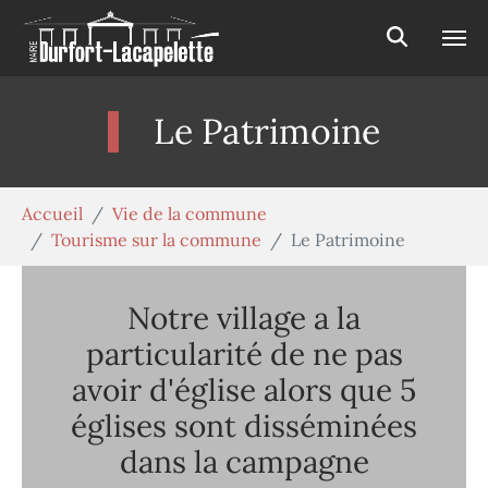
Aller au contenu principal
Panneau de gestion des cookies
Le Patrimoine
Vous êtes ici:
Accueil
Vie de la commune
Tourisme sur la commune
Le Patrimoine
Notre village a la
particularité de ne pas
avoir d'église alors que 5
églises sont disséminées
dans la campagne