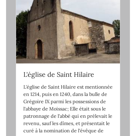
L'église de Saint Hilaire
L'église de Saint Hilaire est mentionnée
en 1214, puis en 1240, dans la bulle de
Grégoire IX parmi les possessions de
l'abbaye de Moissac; Elle était sous le
patronnage de l'abbé qui en prélevait le
revenu, sauf les dîmes, et présentait le
curé à la nomination de l'évêque de